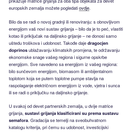
prikazuje matrice grijanja za oba tipa objekata za devet
europskih zemalja možete pogledati
ovdje
.
Bilo da se radi o novoj gradnji ili renoviranju: s obnovljivom
energijom vaš novi sustav grijanja – bilo da je to peć, vlastiti
kotao ili priključak na daljinsko grijanje – ne donosi samo
uštedu troškova i udobnost. Takođe daje
dragocjen
doprinos
ublažavanju klimatskih promjena, te održavanju
ekonomske snage vašeg regiona i sigurne opskrbe
energijom. Sve navedeno sa energijom iz vašeg regiona:
bilo sunčevom energijom, biomasom ili ambijentalnom
toplotom koja se putem toplotne pumpe stavlja na
raspolaganje električnom energijom iz vode, vjetra i sunca
ili se radi o priključku na daljinsko grijanje.
U svakoj od devet partnerskih zemalja, u dvije matrice
grijanja,
sustavi grijanja klasificirani su prema sustavu
semafora
. Gradacija se temelji na sveobuhvatnom
katalogu kriterija, pri čemu su udobnost, investicijski