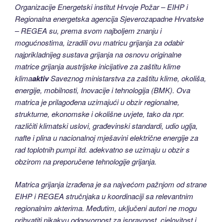
Organizacije Energetski institut Hrvoje Požar – EIHP i
Regionalna energetska agencija Sjeverozapadne Hrvatske
– REGEA su, prema svom najboljem znanju i
mogućnostima, izradili ovu matricu grijanja za odabir
najprikladnijeg sustava grijanja na osnovu originalne
matrice grijanja austrijske inicijative za zaštitu klime
klima
aktiv
Saveznog ministarstva za zaštitu klime, okoliša,
energije, mobilnosti, Inovacije i tehnologija (BMK). Ova
matrica je prilagođena uzimajući u obzir regionalne,
strukturne, ekonomske i okolišne uvjete, tako da npr.
različiti klimatski uslovi, građevinski standardi, udio uglja,
nafte i plina u nacionalnoj mješavini električne energije za
rad toplotnih pumpi itd. adekvatno se uzimaju u obzir s
obzirom na preporučene tehnologije grijanja.
Matrica grijanja izrađena je sa najvećom pažnjom od strane
EIHP i REGEA stručnjaka u koordinaciji sa relevantnim
regionalnim akterima. Međutim, uključeni autori ne mogu
prihvatiti nikakvu odgovornost za ispravnost, cjelovitost i