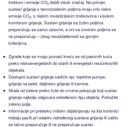
troškovi i emisije CO
dobili visok značaj. Na primjer,
2
sustavi grijanja s tamnozelenim poljima imaju vrlo niske
emisije CO
, s niskim investicijskim troškovima i visokim
2
komforom grijanja. Sustavi grijanja sa žutim poljima
preporučuju se samo uslovno, a oni sa crvenim poljima se
ne preporučuju – zbog neusklađenosti sa gornjim
kriterijima.
Zgrade koje se mogu pronaći kreću se od pasivnih kuća
preko niskoenergetskih do starih ili energetski neučinkovitih
objekata.
Dostupni sustavi grijanja sadrže npr. toplotne pumpe,
grijanje na pelet, daljinsko grijanje ili kamine.
Skala od zelene preko žute do crvene pokazuje koji sustav
grijanja najbolje odgovara određenom tipu objekta. Potražite
zeleno polje.
Informacije pri prelasku mišem objašnjavaju na šta korisnici
trebaju paziti pri odabiru određenog sustava grijanja ili zašto
se tačno preporučuje ili ne preporučuje sustav.