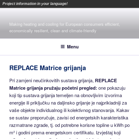
Project information in your language!
Skip
to
Making heating and cooling for European consumers efficient,
content
economically resilient, clean and climate-friendly
Menu
REPLACE Matrice grijanja
Pri zamjeni neučinkovitih sustava grijanja,
REPLACE
Matrice grijanja pružaju početni pregled:
one pokazuju
koji tip sustava grijanja temeljen na obnovljivim izvorima
energije ili priključku na daljinsko grijanje je najprikladniji za
vaše objekte individualnog ili kolektivnog stanovanja. Kakav
se sustav preporučuje, zavisi od energetskih karakteristika
razmatrane zgrade, tj. od potrebne korisne topline u kWh po
m² i godini prema energetskom certifikatu. Izvještaj koji