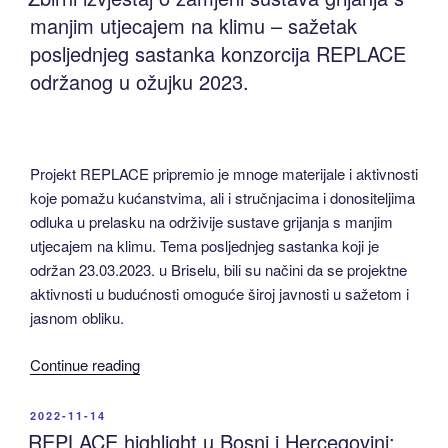
–
manjim utjecajem na klimu – sažetak
vizija
posljednjeg sastanka konzorcija REPLACE
budućnosti,
održanog u ožujku 2023.
obnovljive
tehnologije,
prepreke
i
Projekt REPLACE pripremio je mnoge materijale i aktivnosti
rješenja”
koje pomažu kućanstvima, ali i stručnjacima i donositeljima
odluka u prelasku na održivije sustave grijanja s manjim
utjecajem na klimu. Tema posljednjeg sastanka koji je
održan 23.03.2023. u Briselu, bili su načini da se projektne
aktivnosti u budućnosti omoguće široj javnosti u sažetom i
jasnom obliku.
“Zbirni
Continue reading
izvještaj
o
POSTED
2022-11-14
ON
zamjeni
REPLACE highlight u Bosni i Hercegovini: