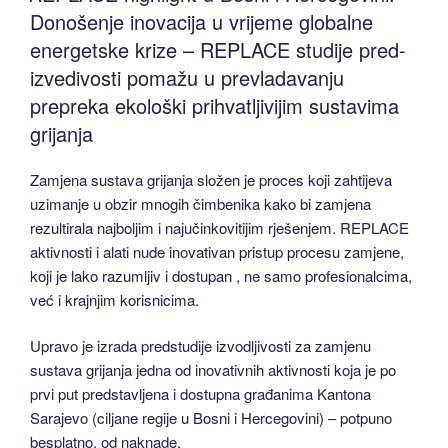
sustava
Donošenje inovacija u vrijeme globalne
grijanja
energetske krize – REPLACE studije pred-
s
izvedivosti pomažu u prevladavanju
manjim
prepreka ekološki prihvatljivijim sustavima
utjecajem
grijanja
na
klimu
Zamjena sustava grijanja složen je proces koji zahtijeva
–
uzimanje u obzir mnogih čimbenika kako bi zamjena
sažetak
rezultirala najboljim i najučinkovitijim rješenjem. REPLACE
posljednjeg
aktivnosti i alati nude inovativan pristup procesu zamjene,
sastanka
koji je lako razumljiv i dostupan , ne samo profesionalcima,
konzorcija
već i krajnjim korisnicima.
REPLACE
održanog
Upravo je izrada predstudije izvodljivosti za zamjenu
u
sustava grijanja jedna od inovativnih aktivnosti koja je po
ožujku
prvi put predstavljena i dostupna građanima Kantona
2023.”
Sarajevo (ciljane regije u Bosni i Hercegovini) – potpuno
besplatno. od naknade.