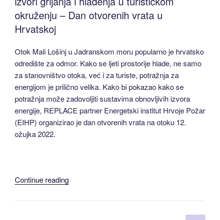
izvori grijanja i hlađenja u turističkom
Kupujete
okruženju – Dan otvorenih vrata u
sustav
Hrvatskoj
grijanja
za
Otok Mali Lošinj u Jadranskom moru popularno je hrvatsko
stambenu
odredište za odmor. Kako se ljeti prostorije hlade, ne samo
zgradu?
za stanovništvo otoka, već i za turiste, potražnja za
SDEWES
energijom je prilično velika. Kako bi pokazao kako se
je
potražnja može zadovoljiti sustavima obnovljivih izvora
izradio
energije, REPLACE partner Energetski institut Hrvoje Požar
tehno-
(EIHP) organizirao je dan otvorenih vrata na otoku 12.
ekonomsku
ožujka 2022.
studiju
za
Sjevernu
Makedoniju:”
“REPLACE
Continue reading
highlight
u
Hrvatskoj: