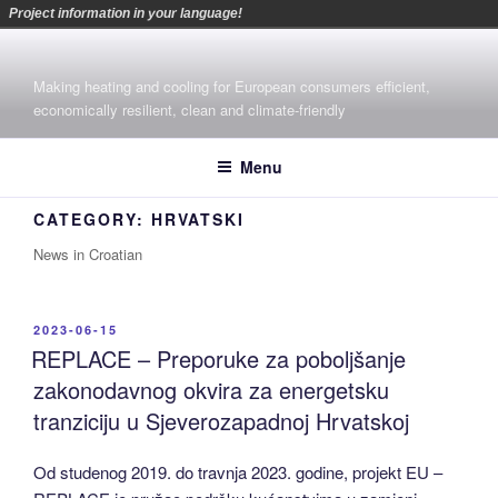
Project information in your language!
Skip
to
Making heating and cooling for European consumers efficient,
content
economically resilient, clean and climate-friendly
Menu
CATEGORY:
HRVATSKI
News in Croatian
POSTED
2023-06-15
ON
REPLACE – Preporuke za poboljšanje
zakonodavnog okvira za energetsku
tranziciju u Sjeverozapadnoj Hrvatskoj
Od studenog 2019. do travnja 2023. godine, projekt EU –