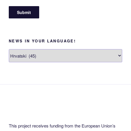
NEWS IN YOUR LANGUAGE!
News
in
your
language!
This project receives funding from the European Union’s