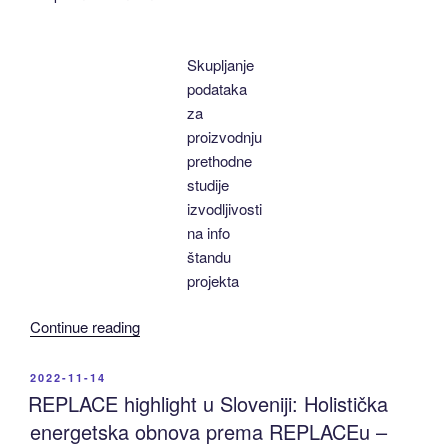
Skupljanje
podataka
za
proizvodnju
prethodne
studije
izvodljivosti
na info
štandu
projekta
“REPLACE
Continue reading
highlight
u
POSTED
2022-11-14
ON
Bosni
REPLACE highlight u Sloveniji: Holistička
i
energetska obnova prema REPLACEu –
Hercegovini: