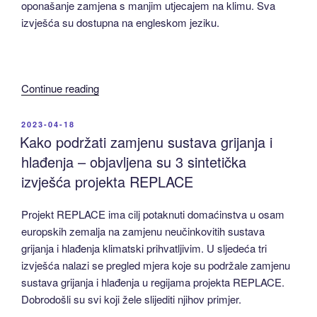
oponašanje zamjena s manjim utjecajem na klimu. Sva
izvješća su dostupna na engleskom jeziku.
“U
Continue reading
sklopu
projekta
POSTED
2023-04-18
ON
REPLACE
Kako podržati zamjenu sustava grijanja i
objavljena
hlađenja – objavljena su 3 sintetička
su
izvješća projekta REPLACE
tri
pregledna
Projekt REPLACE ima cilj potaknuti domaćinstva u osam
izvješća
europskih zemalja na zamjenu neučinkovitih sustava
–
grijanja i hlađenja klimatski prihvatljivim. U sljedeća tri
sažetak
izvješća nalazi se pregled mjera koje su podržale zamjenu
rezultata
sustava grijanja i hlađenja u regijama projekta REPLACE.
REPLACE
Dobrodošli su svi koji žele slijediti njihov primjer.
projekta,