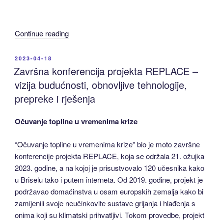
pregled
kampanja
zamjene
“Kako
Continue reading
i
podržati
zaključci
zamjenu
POSTED
2023-04-18
za
ON
sustava
Završna konferencija projekta REPLACE –
donositelje
grijanja
vizija budućnosti, obnovljive tehnologije,
odluka”
i
prepreke i rješenja
hlađenja
–
Očuvanje topline u vremenima krize
objavljena
su
“
O
čuvanje topline u vremenima krize” bio je moto završne
3
konferencije projekta REPLACE, koja se održala 21. ožujka
sintetička
2023. godine, a na kojoj je prisustvovalo 120 učesnika kako
izvješća
u Briselu tako i putem interneta. Od 2019. godine, projekt je
projekta
podržavao domaćinstva u osam europskih zemalja kako bi
REPLACE”
zamijenili svoje neučinkovite sustave grijanja i hlađenja s
onima koji su klimatski prihvatljivi. Tokom provedbe, projekt