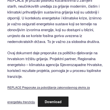
REPLACE je pružao podršku kućanstvima u zamjeni
starih, neučinkovitih uređaja za grijanje modernim, čistim i
klimatski prihvatljivijim sustavima grijanja koji su udobniji i
otporniji. U kontekstu energetske i klimatske krize, iznimno
je važno osigurati energetske sustave koji se temelje na
obnovljivim izvorima energije, koji su dostupni u blizini,
umjesto da se koriste fosilna goriva uvezena iz
nedemokratskih država. To je važno za slobodna društva.
Ovaj dokument daje preporuke za političko djelovanje na
hrvatskom tržištu grijanja. Projektni partner, Regionalna
energetsko – klimatska agencija Sjeverozapadne Hrvatske,
koristeći rezultate projekta, pomogla je u procesu toplinske
tranzicije.
REPLACE Preporuke za poboljšanje zakonodavnog okvira za
Download
energetsku tranziciju