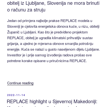
obitelj iz Ljubljane, Slovenija ne mora brinuti
Donošenje
o računu za struju
inovacija
u
Jedan od primjera najbolje prakse REPLACE modela u
vrijeme
Sloveniji je cjelovita energetska obnova kuće, u nizu, obitelji
globalne
Županič u Ljubljani. Kao što je predviđeno projektom
energetske
REPLACE, obitelj je ugradila klimatski prihvatljiv sustav
krize
grijanja, a ujedno je mjerama obnove smanjila potrošnju
–
energije. Kuća se nalazi u gusto naseljenom dijelu Ljubljane.
REPLACE
Investitor je i prije samog izvođenja radova prošao sve
studije
potrebne korake opisane u priručnicima REPLACE.
pred-
izvedivosti
pomažu
u
“REPLACE
Continue reading
prevladavanju
highlight
prepreka
u
POSTED
2022-11-14
ekološki
ON
Sloveniji:
REPLACE highlight u Sjevernoj Makedoniji:
prihvatljivijim
Holistička