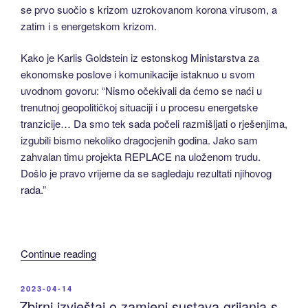
se prvo suočio s krizom uzrokovanom korona virusom, a
zatim i s energetskom krizom.
Kako je Karlis Goldstein iz estonskog Ministarstva za
ekonomske poslove i komunikacije istaknuo u svom
uvodnom govoru: “Nismo očekivali da ćemo se naći u
trenutnoj geopolitičkoj situaciji i u procesu energetske
tranzicije… Da smo tek sada počeli razmišljati o rješenjima,
izgubili bismo nekoliko dragocjenih godina. Jako sam
zahvalan timu projekta REPLACE na uloženom trudu.
Došlo je pravo vrijeme da se sagledaju rezultati njihovog
rada.”
“Završna
Continue reading
konferencija
projekta
POSTED
2023-04-14
ON
REPLACE
Zbirni izvještaj o zamjeni sustava grijanja s