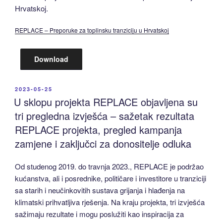
Hrvatskoj.
REPLACE – Preporuke za toplinsku tranziciju u Hrvatskoj
Download
POSTED
2023-05-25
ON
U sklopu projekta REPLACE objavljena su
tri pregledna izvješća – sažetak rezultata
REPLACE projekta, pregled kampanja
zamjene i zaključci za donositelje odluka
Od studenog 2019. do travnja 2023., REPLACE je podržao
kućanstva, ali i posrednike, političare i investitore u tranziciji
sa starih i neučinkovitih sustava grijanja i hlađenja na
klimatski prihvatljiva rješenja. Na kraju projekta, tri izvješća
sažimaju rezultate i mogu poslužiti kao inspiracija za