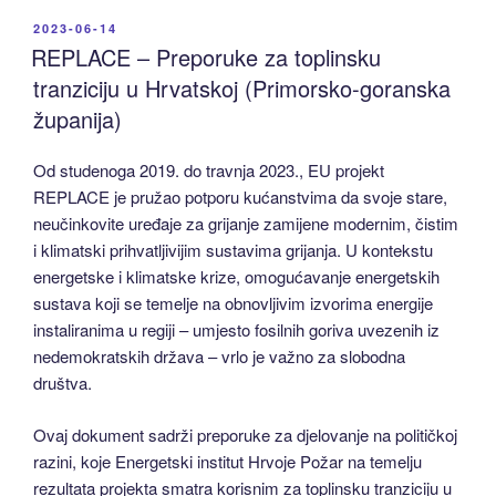
POSTED
2023-06-14
ON
REPLACE – Preporuke za toplinsku
tranziciju u Hrvatskoj (Primorsko-goranska
županija)
Od studenoga 2019. do travnja 2023., EU projekt
REPLACE je pružao potporu kućanstvima da svoje stare,
neučinkovite uređaje za grijanje zamijene modernim, čistim
i klimatski prihvatljivijim sustavima grijanja. U kontekstu
energetske i klimatske krize, omogućavanje energetskih
sustava koji se temelje na obnovljivim izvorima energije
instaliranima u regiji – umjesto fosilnih goriva uvezenih iz
nedemokratskih država – vrlo je važno za slobodna
društva.
Ovaj dokument sadrži preporuke za djelovanje na političkoj
razini, koje Energetski institut Hrvoje Požar na temelju
rezultata projekta smatra korisnim za toplinsku tranziciju u