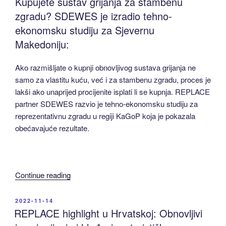
Kupujete sustav grijanja za stambenu
sustavima
energetska
zgradu? SDEWES je izradio tehno-
grijanja”
obnova
ekonomsku studiju za Sjevernu
prema
Makedoniju:
REPLACEu
–
Ako razmišljate o kupnji obnovljivog sustava grijanja ne
obitelj
samo za vlastitu kuću, već i za stambenu zgradu, proces je
iz
lakši ako unaprijed procijenite isplati li se kupnja. REPLACE
Ljubljane,
partner SDEWES razvio je tehno-ekonomsku studiju za
Slovenija
reprezentativnu zgradu u regiji KaGoP koja je pokazala
ne
obećavajuće rezultate.
mora
brinuti
o
računu
“REPLACE
Continue reading
za
highlight
struju”
u
POSTED
2022-11-14
ON
Sjevernoj
REPLACE highlight u Hrvatskoj: Obnovljivi
Makedoniji: