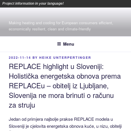
Project information in your language!
Skip
to
Making heating and cooling for European consumers efficient,
content
economically resilient, clean and climate-friendly
Menu
POSTED
2022-11-14
BY
HEIKE UNTERPERTINGER
ON
REPLACE highlight u Sloveniji:
Holistička energetska obnova prema
REPLACEu – obitelj iz Ljubljane,
Slovenija ne mora brinuti o računu
za struju
Jedan od primjera najbolje prakse REPLACE modela u
Sloveniji je cjelovita energetska obnova kuće, u nizu, obitelji