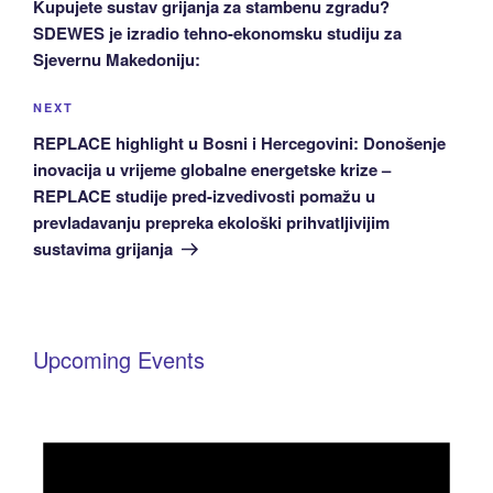
Kupujete sustav grijanja za stambenu zgradu?
SDEWES je izradio tehno-ekonomsku studiju za
Sjevernu Makedoniju:
Next
NEXT
Post
REPLACE highlight u Bosni i Hercegovini: Donošenje
inovacija u vrijeme globalne energetske krize –
REPLACE studije pred-izvedivosti pomažu u
prevladavanju prepreka ekološki prihvatljivijim
sustavima grijanja
Upcoming Events