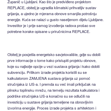
Županič u Ljubljani. Kao što je predviđeno projektom
REPLACE, obitelj je ugradila klimatski prihvatljiv sustav
grijanja, a ujedno je mjerama obnove smanjila potrošnju
energije. Kuća se nalazi u gusto naseljenom dijelu Ljubljane.
Investitor je i prije samog izvođenja radova prošao sve
potrebne korake opisane u priručnicima REPLACE.
Obitelj je posjetila energetsko savjetovalište, gdje su dobili
prve informacije o tome kako pristupiti projektu obnove,
koje su najbolje opcije u vezi sustava grijanja i kako dobiti
subvenciju. Prilikom izrade projekta koristili su se
kalkulatorom ZAMJENA sustava grijanja uz pomoć
stručnjaka iz IJS-a. I premda su već imali priključak na
plinsku toplinsku mrežu, na temelju rezultata kalkulatora i
podrške stručnjaka IJS-a konačno su se odlučili na
investiciju u sustave grijanja temeljene na obnovljivim
izvorima energije. Proces izrade projekta s arhitektom i