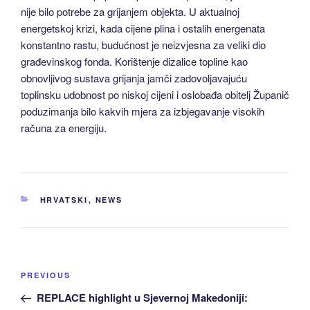
nije bilo potrebe za grijanjem objekta. U aktualnoj
energetskoj krizi, kada cijene plina i ostalih energenata
konstantno rastu, budućnost je neizvjesna za veliki dio
građevinskog fonda. Korištenje dizalice topline kao
obnovljivog sustava grijanja jamči zadovoljavajuću
toplinsku udobnost po niskoj cijeni i oslobađa obitelj Županič
poduzimanja bilo kakvih mjera za izbjegavanje visokih
računa za energiju.
CATEGORIES
HRVATSKI
,
NEWS
Post
Previous
PREVIOUS
navigation
Post
REPLACE highlight u Sjevernoj Makedoniji: