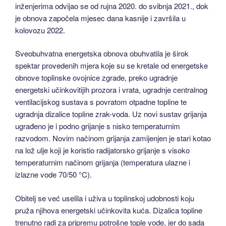
inženjerima odvijao se od rujna 2020. do svibnja 2021., dok
je obnova započela mjesec dana kasnije i završila u
kolovozu 2022.
Sveobuhvatna energetska obnova obuhvatila je širok
spektar provedenih mjera koje su se kretale od energetske
obnove toplinske ovojnice zgrade, preko ugradnje
energetski učinkovitijih prozora i vrata, ugradnje centralnog
ventilacijskog sustava s povratom otpadne topline te
ugradnja dizalice topline zrak-voda. Uz novi sustav grijanja
ugrađeno je i podno grijanje s nisko temperaturnim
razvodom. Novim načinom grijanja zamijenjen je stari kotao
na lož ulje koji je koristio radijatorsko grijanje s visoko
temperaturnim načinom grijanja (temperatura ulazne i
izlazne vode 70/50 °C).
Obitelj se već uselila i uživa u toplinskoj udobnosti koju
pruža njihova energetski učinkovita kuća. Dizalica topline
trenutno radi za pripremu potrošne tople vode, jer do sada