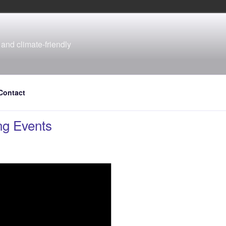
and climate-friendly
Contact
g Events