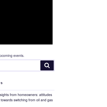
pcoming events.
Search
TS
nsights from homeowners: attitudes
towards switching from oil and gas