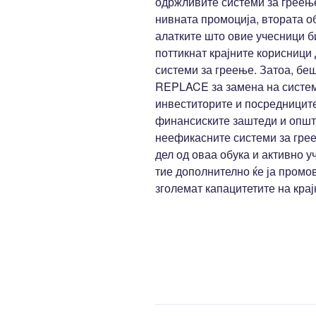
одржливите системи за греење
нивната промоција, втората о
алатките што овие учесници би
поттикнат крајните корисници
системи за греење. Затоа, бе
REPLACE за замена на системо
инвеститорите и посредниците
финансиските заштеди и општ
неефикасните системи за гре
дел од оваа обука и активно у
тие дополнително ќе ја промов
зголемат капацитетите на крај