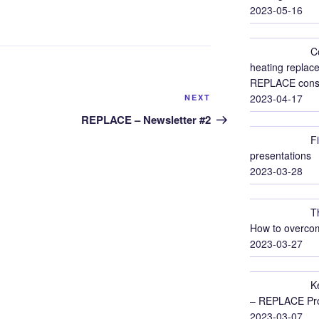
2023-05-16
C
heating replace
REPLACE conso
Next
2023-04-17
NEXT
Post
REPLACE – Newsletter #2
F
presentations
2023-03-28
T
How to overcom
2023-03-27
K
– REPLACE Proj
2023-03-07