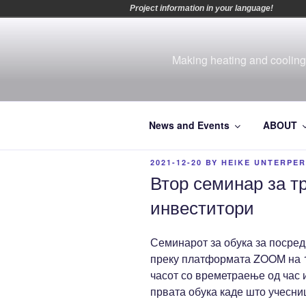
Project information in your language!
Skip
to
content
Making heating and cooling 
News and Events
ABOUT
POSTED
2021-12-20
BY
HEIKE UNTERPE
ON
Втор семинар за т
инвеститори
Семинарот за обука за посре
преку платформата ZOOM на 17
часот со времетраење од час 
првата обука каде што учесн