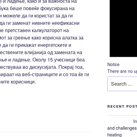
 и ладење, како и за важноста на
бука беше повеќе фокусирана на
 можеле да ги користат за да ги
 да ги заменат нивните неефикасни
ше претставен калкулаторот на
т за греење како корисна алатка за
 да ги прикажат енергетските и
ествените влијанија од замената на
ење и ладење. Околу 15 учесници беа
Notice
чествуваа во дискусијата. Покрај тоа,
There are no u
ираат на веб-страниците и со тоа ќе ги
Search
ните корисници.
for:
RECENT POS
I
and challenges 
heating