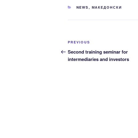
CATEGORIES
NEWS
,
МАКЕДОНСКИ
Post
Previous
PREVIOUS
navigation
Post
Second training seminar for
intermediaries and investors