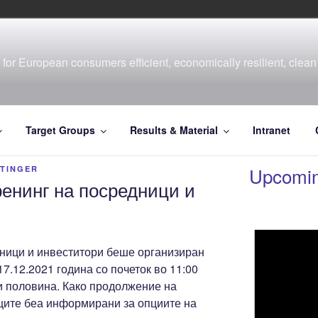
for European consumers efficient, economically resilient, clean 
Target Groups
Results & Material
Intranet
Upcomin
RTINGER
ренинг на посредници и
дници и инвеститори беше организиран
.12.2021 година со почеток во 11:00
и половина. Како продолжение на
иците беа информирани за опциите на