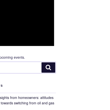
pcoming events.
Search
TS
nsights from homeowners: attitudes
towards switching from oil and gas