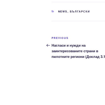
CATEGORIES
NEWS
,
БЪЛГАРСКИ
Post
Previous
PREVIOUS
navigation
Post
Нагласи и нужди на
заинтересованите страни в
пилотните региони (Доклад 3.1