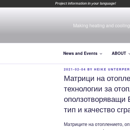
Project information in your language!
Skip
to
content
Making heating and cooling 
News and Events
ABOUT
POSTED
2021-02-04
BY
HEIKE UNTERPE
ON
Матрици на отопл
технологии за ото
оползотворяващи В
тип и качество сгр
Матриците на отоплението, о