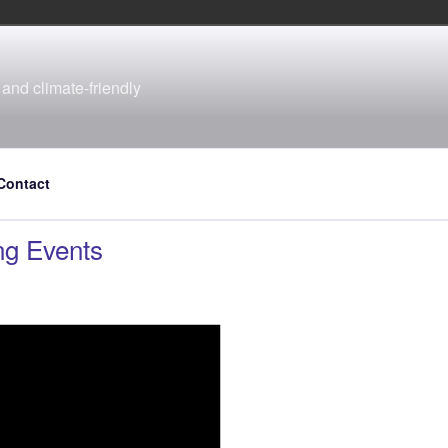
and climate-friendly
Contact
g Events