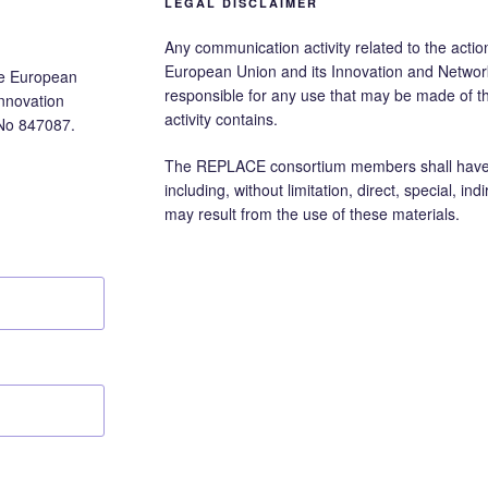
LEGAL DISCLAIMER
Any communication activity related to the action
European Union and its Innovation and Networ
he European
responsible for any use that may be made of 
nnovation
activity contains.
No 847087.
The REPLACE consortium members shall have no
including, without limitation, direct, special, i
may result from the use of these materials.