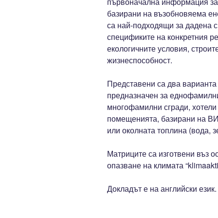
първоначална информация за 
базирани на възобновяема ен
са най-подходящи за дадена с
спецификите на конкретния ре
екологичните условия, строит
жизнеспособност.
Представени са два варианта 
предназначен за еднофамилни
многофамилни сгради, хотели 
помещенията, базирани на ВИ
или околната топлина (вода, з
Матриците са изготвени въз о
опазване на климата “klimaakti
Докладът е на английски език.