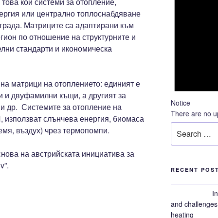
това кои системи за отопление,
ергия или централно топлоснабдяване
града. Матриците са адаптирани към
гион по отношение на структурните и
елни стандарти и икономическа
на матрици на отоплението: единият е
 и двуфамилни къщи, а другият за
Notice
и др. Системите за отопление на
There are no u
, използват слънчева енергия, биомаса
Search
емя, въздух) чрез термопомпи.
for:
снова на австрийската инициатива за
v”.
RECENT POS
I
and challenges 
heating