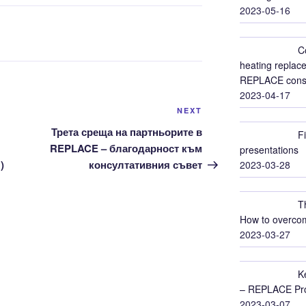
2023-05-16
C
heating replace
REPLACE conso
2023-04-17
Next
NEXT
Post
Трета среща на партньорите в
F
REPLACE – благодарност към
presentations
)
консултативния съвет
2023-03-28
T
How to overcom
2023-03-27
K
– REPLACE Proj
2023-03-07