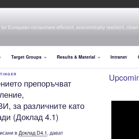
for European consumers efficient, economically resilient, clean 
Target Groups
Results & Material
Intranet
Upcomin
RTINGER
ението препоръчват
пление,
И, за различните като
ади (Доклад 4.1)
писани в
Доклад D4.1
, дават