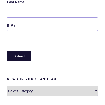
Last Name:
E-Mail:
NEWS IN YOUR LANGUAGE!
News
in
your