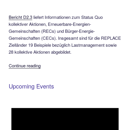
Bericht D2.3
liefert Informationen zum Status Quo
kollektiver Aktionen, Erneuerbare-Energien-
Gemeinschaften (RECs) und Bürger-Energie-
Gemeinschaften (CECs). Insgesamt sind für die REPLACE
Zielländer 19 Beispiele bezüglich Lastmanagement sowie
28 kollektive Aktionen abgebildet.
“Bericht
Continue reading
D2.3
veröffentlicht:
Upcoming Events
Erhebung
zu
existierenden
Lastmanagement-
und
kollektiven
Aktionen