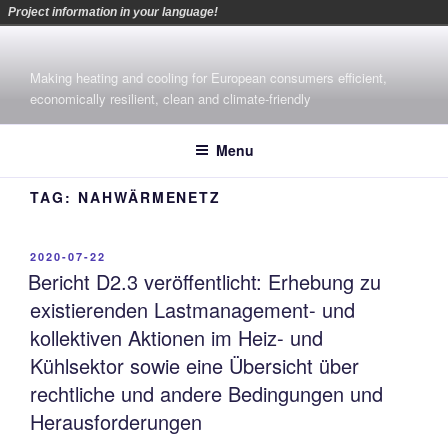
Project information in your language!
Skip
to
Making heating and cooling for European consumers efficient,
content
economically resilient, clean and climate-friendly
Menu
TAG:
NAHWÄRMENETZ
POSTED
2020-07-22
ON
Bericht D2.3 veröffentlicht: Erhebung zu
existierenden Lastmanagement- und
kollektiven Aktionen im Heiz- und
Kühlsektor sowie eine Übersicht über
rechtliche und andere Bedingungen und
Herausforderungen