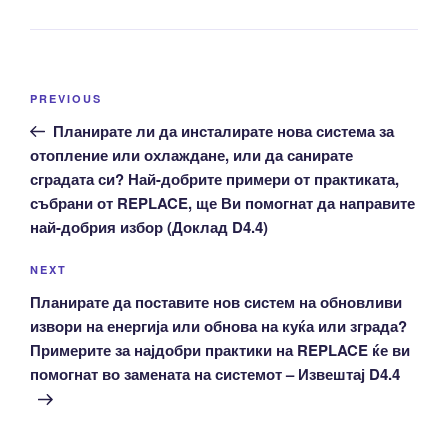
Post
Previous
PREVIOUS
navigation
Post
Планирате ли да инсталирате нова система за
отопление или охлаждане, или да санирате
сградата си? Най-добрите примери от практиката,
събрани от REPLACE, ще Ви помогнат да направите
най-добрия избор (Доклад D4.4)
Next
NEXT
Post
Планирате да поставите нов систем на обновливи
извори на енергија или обнова на куќа или зграда?
Примерите за најдобри практики на REPLACE ќе ви
помогнат во замената на системот – Извештај D4.4