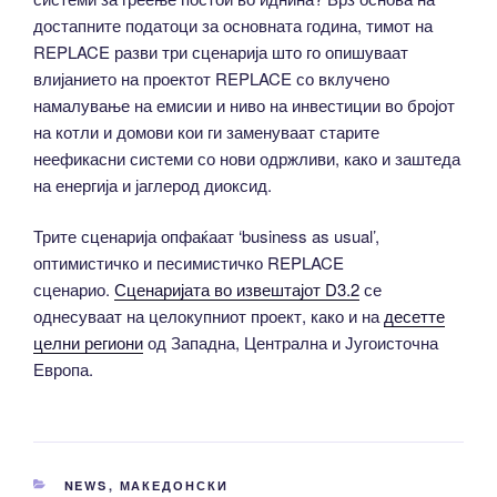
достапните податоци за основната година, тимот на
REPLACE разви три сценарија што го опишуваат
влијанието на проектот REPLACE со вклучено
намалување на емисии и ниво на инвестиции во бројот
на котли и домови кои ги заменуваат старите
неефикасни системи со нови одржливи, како и заштеда
на енергија и јаглерод диоксид.
Трите сценарија опфаќаат ‘business as usual’,
оптимистичко и песимистичко REPLACE
сценарио.
Сценаријата во извештајот D3.2
се
однесуваат на целокупниот проект, како и на
десетте
целни региони
од Западна, Централна и Југоисточна
Европа.
CATEGORIES
NEWS
,
МАКЕДОНСКИ