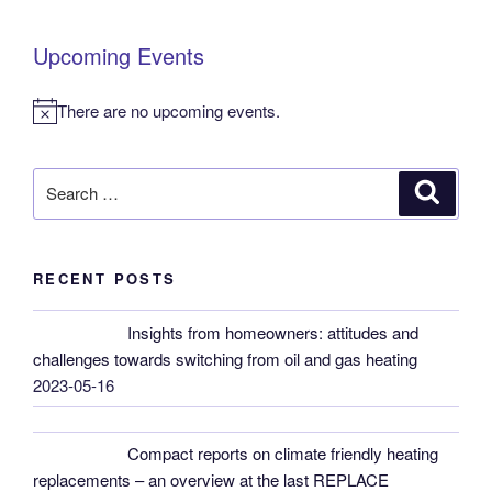
Upcoming Events
There are no upcoming events.
N
o
t
Search
Search
i
for:
c
e
RECENT POSTS
Insights from homeowners: attitudes and
challenges towards switching from oil and gas heating
2023-05-16
Compact reports on climate friendly heating
replacements – an overview at the last REPLACE