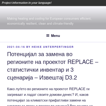
Project information in your language!
Skip
to
Making heating and cooling for European consumers efficient,
content
economically resilient, clean and climate-friendly
Menu
POSTED
2021-04-16
BY
HEIKE UNTERPERTINGER
ON
Потенцијал за замена во
регионите на проектот REPLACE –
статистички инвентар и 3
сценарија – Извештај D3.2
Како луѓето во регионите на проектот REPLACE ги
загреваат и ладат своите домови денес? И, каков
потенцијал за климатски прифатливи замени на
системи за греење постои во иднина? Врз основа на