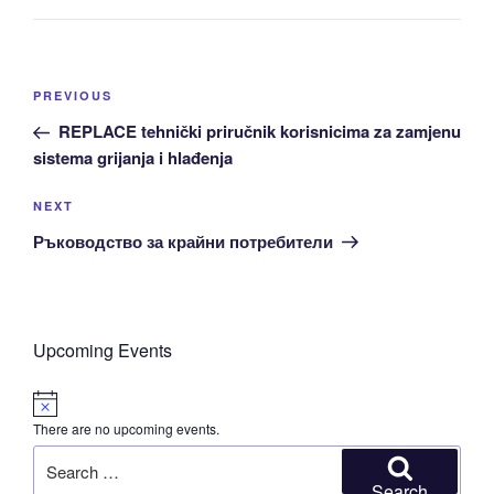
Post
Previous
PREVIOUS
navigation
Post
REPLACE tehnički priručnik korisnicima za zamjenu
sistema grijanja i hlađenja
Next
NEXT
Post
Ръководство за крайни потребители
Upcoming Events
N
o
There are no upcoming events.
t
i
Search
c
for:
e
Search