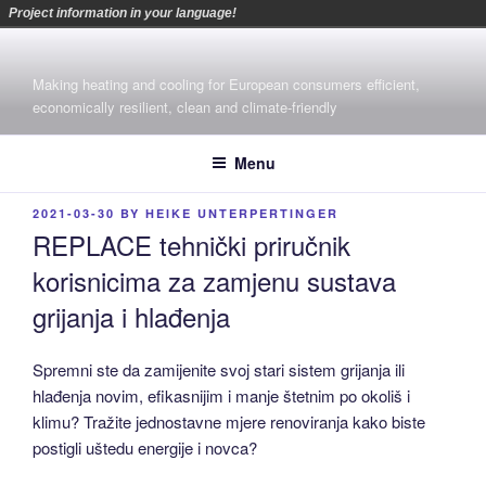
Project information in your language!
Skip
to
Making heating and cooling for European consumers efficient,
content
economically resilient, clean and climate-friendly
Menu
POSTED
2021-03-30
BY
HEIKE UNTERPERTINGER
ON
REPLACE tehnički priručnik
korisnicima za zamjenu sustava
grijanja i hlađenja
Spremni ste da zamijenite svoj stari sistem grijanja ili
hlađenja novim, efikasnijim i manje štetnim po okoliš i
klimu? Tražite jednostavne mjere renoviranja kako biste
postigli uštedu energije i novca?