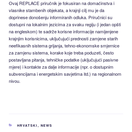
Ovaj REPLACE priručnik je fokusiran na domaćinstva i
vlasnike stambenih objekata, a krajnji cilj mu je da
doprinese donošenju informiranih odluka. Priručnici su
dostupni na lokalnim jezicima za svaku regiju (i jedan opšti
na engleskom) te sadrže korisne informacije namijenjene
krajnjim korisnicima, uključujući prednosti zamjene starih
neefikasnih sistema grijanja, tehno-ekonomske smjernice
za zamjenu sistema, korake koje treba poduzeti, često
postavljana pitanja, tehničke podatke (uključujući pasivne
mjere) i kontakte za dalje informacije (npr. o dostupnim
subvencijama i energetskim savjetima itd.) na regionalnom
nivou.
CATEGORIES
HRVATSKI
,
NEWS