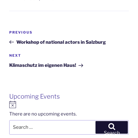
Post
Previous
PREVIOUS
navigation
Post
Workshop of national actors in Salzburg
Next
NEXT
Post
Klimaschutz im eigenen Haus!
Upcoming Events
N
o
There are no upcoming events.
t
Search
i
for:
Search
c