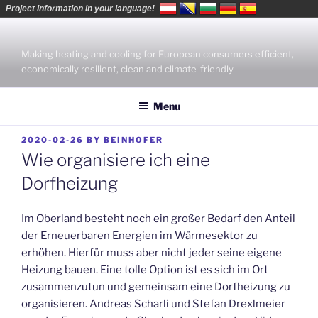
Project information in your language!
Skip
to
Making heating and cooling for European consumers efficient,
content
economically resilient, clean and climate-friendly
Menu
POSTED
2020-02-26
BY
BEINHOFER
ON
Wie organisiere ich eine
Dorfheizung
Im Oberland besteht noch ein großer Bedarf den Anteil
der Erneuerbaren Energien im Wärmesektor zu
erhöhen. Hierfür muss aber nicht jeder seine eigene
Heizung bauen. Eine tolle Option ist es sich im Ort
zusammenzutun und gemeinsam eine Dorfheizung zu
organisieren. Andreas Scharli und Stefan Drexlmeier