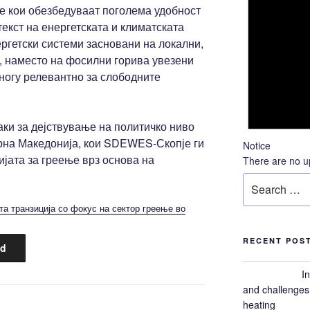
е кои обезбедуваат поголема удобност
текст на енергетската и климатската
ргетски системи засновани на локални,
, наместо на фосилни горива увезени
ногу релевантно за слободните
ки за дејствување на политичко ниво
ерна Македонија, кои SDEWES-Скопје ги
Notice
ијата за греење врз основа на
There are no u
Search
for:
а транзиција со фокус на сектор греење во
RECENT POS
d
I
and challenges 
heating