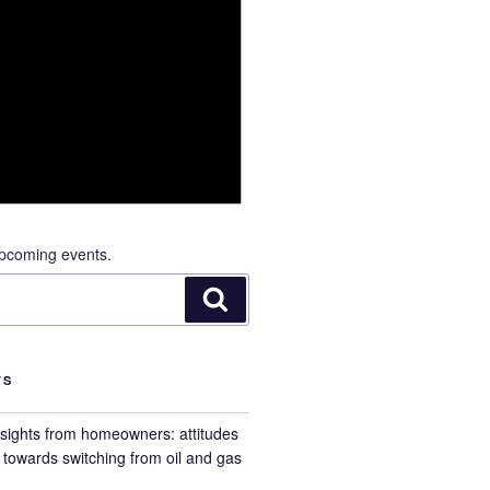
pcoming events.
Search
TS
nsights from homeowners: attitudes
towards switching from oil and gas