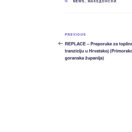
CATEGORIES
NEWS
,
МАКЕДОНСКИ
Post
Previous
PREVIOUS
navigation
Post
REPLACE – Preporuke za toplin
tranziciju u Hrvatskoj (Primorsk
goranska županija)