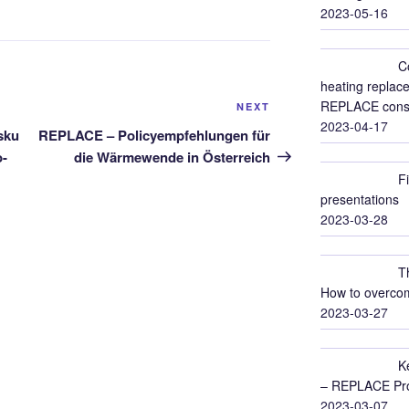
2023-05-16
C
heating replace
REPLACE conso
Next
NEXT
2023-04-17
Post
sku
REPLACE – Policyempfehlungen für
o-
die Wärmewende in Österreich
F
presentations
2023-03-28
T
How to overcom
2023-03-27
K
– REPLACE Proj
2023-03-07