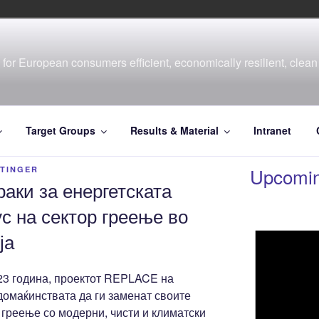
for European consumers efficient, economically resilient, clean 
Target Groups
Results & Material
Intranet
Upcomin
RTINGER
ки за енергетската
с на сектор греење во
ја
23 година, проектот REPLACE на
домаќинствата да ги заменат своите
 греење со модерни, чисти и климатски