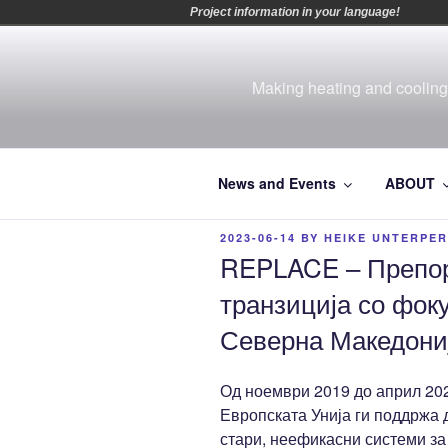
Project information in your language!
Skip
to
content
Making heating and cooling 
News and Events
ABOUT
POSTED
2023-06-14
BY
HEIKE UNTERPE
ON
REPLACE – Препора
транзиција со фоку
Северна Македони
Од ноември 2019 до април 20
Европската Унија ги поддржа 
стари, неефикасни системи за