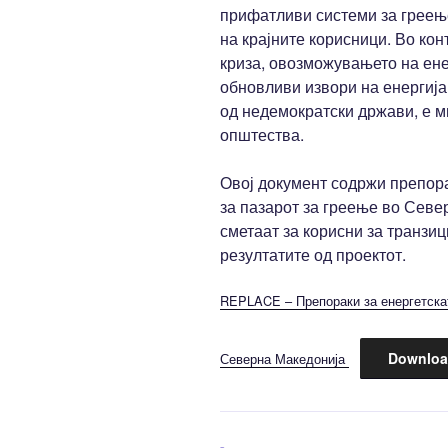
прифатливи системи за греењ
на крајните корисници. Во кон
криза, овозможувањето на ене
обновливи извори на енергија
од недемократски држави, е м
општества.
Овој документ содржи препора
за пазарот за греење во Сев
сметаат за корисни за транзиц
резултатите од проектот.
REPLACE – Препораки за енергетскат
Downloa
Северна Македонија