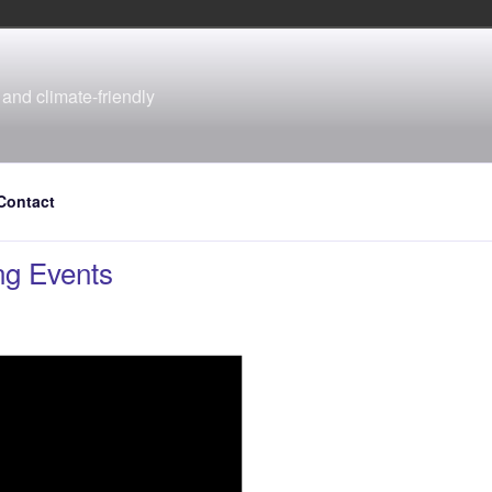
and climate-friendly
Contact
g Events