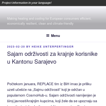
Project information in your language!
Skip
to
Making heating and cooling for European consumers efficient,
content
economically resilient, clean and climate-friendly
Menu
POSTED
2023-02-20
BY
HEIKE UNTERPERTINGER
ON
Sajam održivosti za krajnje korisnike
u Kantonu Sarajevo
Počtekom januara, REPLACE tim iz BiH imao je priliku
uzeti učešće na „Sajmu održivosti“ koji je održan u
popularnom CosmoHub-u. Sajam održivosti namijenjen je
široj javnosti/krajnjim kupcima, koji žele da se upoznaju sa