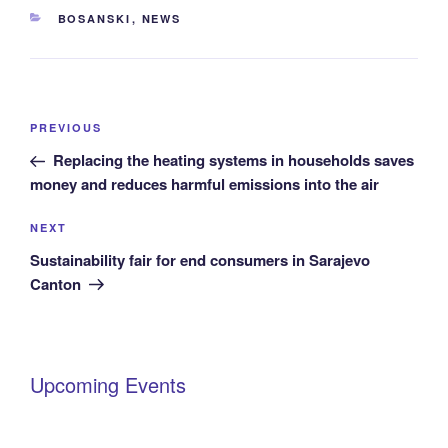
CATEGORIES
BOSANSKI
,
NEWS
Post
Previous
PREVIOUS
navigation
Post
Replacing the heating systems in households saves
money and reduces harmful emissions into the air
Next
NEXT
Post
Sustainability fair for end consumers in Sarajevo
Canton
Upcoming Events