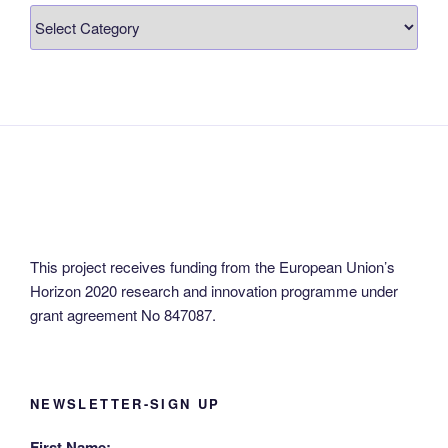
News
in
your
language!
This project receives funding from the European Union’s
Horizon 2020 research and innovation programme under
grant agreement No 847087.
NEWSLETTER-SIGN UP
First Name: