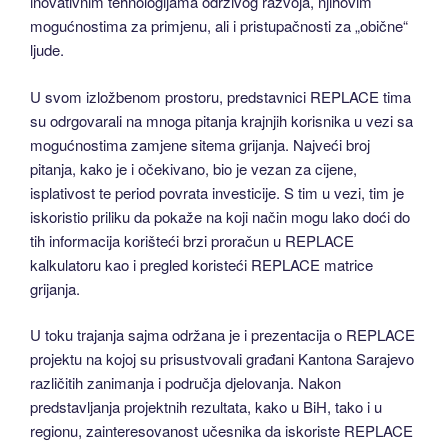
inovativnim tehnologijama održivog razvoja, njihovim
mogućnostima za primjenu, ali i pristupačnosti za „obične“
ljude.
U svom izložbenom prostoru, predstavnici REPLACE tima
su odrgovarali na mnoga pitanja krajnjih korisnika u vezi sa
mogućnostima zamjene sitema grijanja. Najveći broj
pitanja, kako je i očekivano, bio je vezan za cijene,
isplativost te period povrata investicije. S tim u vezi, tim je
iskoristio priliku da pokaže na koji način mogu lako doći do
tih informacija korišteći brzi proračun u REPLACE
kalkulatoru kao i pregled koristeći REPLACE matrice
grijanja.
U toku trajanja sajma održana je i prezentacija o REPLACE
projektu na kojoj su prisustvovali građani Kantona Sarajevo
različitih zanimanja i područja djelovanja. Nakon
predstavljanja projektnih rezultata, kako u BiH, tako i u
regionu, zainteresovanost učesnika da iskoriste REPLACE