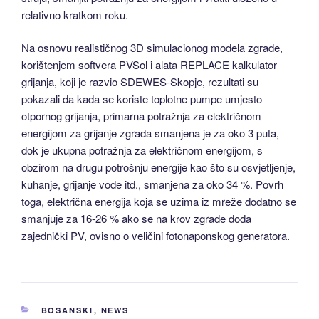
relativno kratkom roku.
Na osnovu realističnog 3D simulacionog modela zgrade,
korištenjem softvera PVSol i alata REPLACE kalkulator
grijanja, koji je razvio SDEWES-Skopje, rezultati su
pokazali da kada se koriste toplotne pumpe umjesto
otpornog grijanja, primarna potražnja za električnom
energijom za grijanje zgrada smanjena je za oko 3 puta,
dok je ukupna potražnja za električnom energijom, s
obzirom na drugu potrošnju energije kao što su osvjetljenje,
kuhanje, grijanje vode itd., smanjena za oko 34 %. Povrh
toga, električna energija koja se uzima iz mreže dodatno se
smanjuje za 16-26 % ako se na krov zgrade doda
zajednički PV, ovisno o veličini fotonaponskog generatora.
CATEGORIES
BOSANSKI
,
NEWS