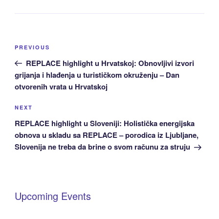
Post
Previous
PREVIOUS
navigation
Post
REPLACE highlight u Hrvatskoj: Obnovljivi izvori
grijanja i hlađenja u turističkom okruženju – Dan
otvorenih vrata u Hrvatskoj
Next
NEXT
Post
REPLACE highlight u Sloveniji: Holistička energijska
obnova u skladu sa REPLACE – porodica iz Ljubljane,
Slovenija ne treba da brine o svom računu za struju
Upcoming Events