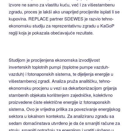
izvore ne samo za vlastitu kuću, već i za višestambenu
zgradu, proces je lakši ako unaprijed procijenite isplati li se
kupovina. REPLACE partner SDEWES je razvio tehno-
ekonomsku studiju za reprezentativnu zgradu u KaGoP
regiji koja je pokazala obećavajuće rezultate.
Studijom je procijenjena ekonomska izvodljivost
inverterskih toplotnih pumpi (toplotne pumpe vazduh-
vazduh) i fotonaponskih sistema, te dijeljenja energije u
višestambenoj zgradi. Analiza pruža analitičku, tehno-
ekonomsku procjenu u vezi sa dekarbonizacijom grijanja
stambenih objekata korištenjem zajedničke, kolektivno
proizvedene čiste električne energije iz fotonaponskih
sistema. Ovo je vrijedna prilika za povezivanje energijskog
sektora u lokalnom kontekstu. Za analiziranu zgradu sa
sedam domaćinstava utvrđeno je da će smanjiti račune za
struju, smanjiti potražnju za energijom i vratiti uloženo u