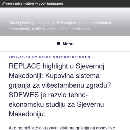
Project information in your language!
Skip
to
Making heating and cooling for European consumers efficient,
content
economically resilient, clean and climate-friendly
Menu
POSTED
2022-11-14
BY
HEIKE UNTERPERTINGER
ON
REPLACE highlight u Sjevernoj
Makedoniji: Kupovina sistema
grijanja za višestambenu zgradu?
SDEWES je razvio tehno-
ekonomsku studiju za Sjevernu
Makedoniju:
Ako razmišljate o kupovini sistema grijanja na obnovljive