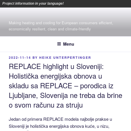
Project information in your language!
Skip
to
Making heating and cooling for European consumers efficient,
content
economically resilient, clean and climate-friendly
Menu
POSTED
2022-11-14
BY
HEIKE UNTERPERTINGER
ON
REPLACE highlight u Sloveniji:
Holistička energijska obnova u
skladu sa REPLACE – porodica iz
Ljubljane, Slovenija ne treba da brine
o svom računu za struju
Jedan od primera REPLACE modela najbolje prakse u
Sloveniji je holistička energijska obnova kuće, u nizu,