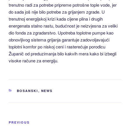
trenutno radi za potrebe pripreme potrošne tople vode, jer
do sada još nije bilo potrebe za grijanjem zgrade. U
trenutnoj energijskoj krizi kada cijene plina i drugih
energenata stalno rastu, budućnost je neizvjesna za veliki
dio fonda za zgradarstvo. Upotreba toplotne pumpe kao
obnovljivog sistema grijanja garantuje zadovoljavajući
toplotni komfor po niskoj ceni i rasterećuje porodicu
Županič od preduzimanja bilo kakvih mera kako bi izbegli
visoke račune za energiju.
CATEGORIES
BOSANSKI
,
NEWS
Post
Previous
PREVIOUS
navigation