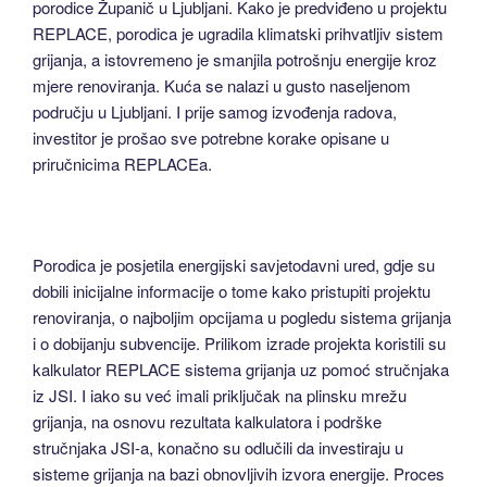
porodice Županič u Ljubljani. Kako je predviđeno u projektu
REPLACE, porodica je ugradila klimatski prihvatljiv sistem
grijanja, a istovremeno je smanjila potrošnju energije kroz
mjere renoviranja. Kuća se nalazi u gusto naseljenom
području u Ljubljani. I prije samog izvođenja radova,
investitor je prošao sve potrebne korake opisane u
priručnicima REPLACEa.
Porodica je posjetila energijski savjetodavni ured, gdje su
dobili inicijalne informacije o tome kako pristupiti projektu
renoviranja, o najboljim opcijama u pogledu sistema grijanja
i o dobijanju subvencije. Prilikom izrade projekta koristili su
kalkulator REPLACE sistema grijanja uz pomoć stručnjaka
iz JSI. I iako su već imali priključak na plinsku mrežu
grijanja, na osnovu rezultata kalkulatora i podrške
stručnjaka JSI-a, konačno su odlučili da investiraju u
sisteme grijanja na bazi obnovljivih izvora energije. Proces