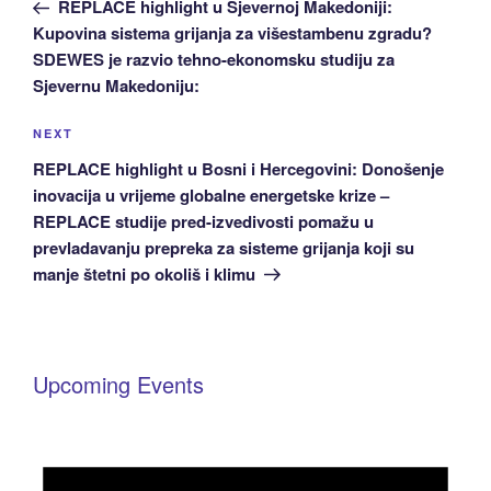
Post
REPLACE highlight u Sjevernoj Makedoniji:
Kupovina sistema grijanja za višestambenu zgradu?
SDEWES je razvio tehno-ekonomsku studiju za
Sjevernu Makedoniju:
Next
NEXT
Post
REPLACE highlight u Bosni i Hercegovini: Donošenje
inovacija u vrijeme globalne energetske krize –
REPLACE studije pred-izvedivosti pomažu u
prevladavanju prepreka za sisteme grijanja koji su
manje štetni po okoliš i klimu
Upcoming Events