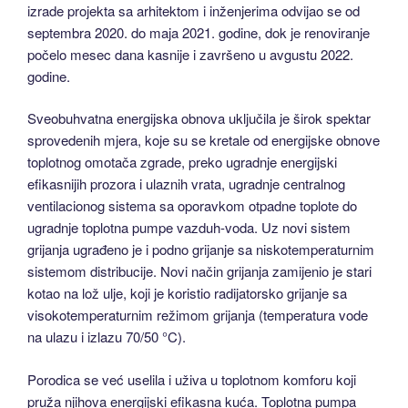
izrade projekta sa arhitektom i inženjerima odvijao se od
septembra 2020. do maja 2021. godine, dok je renoviranje
počelo mesec dana kasnije i završeno u avgustu 2022.
godine.
Sveobuhvatna energijska obnova uključila je širok spektar
sprovedenih mjera, koje su se kretale od energijske obnove
toplotnog omotača zgrade, preko ugradnje energijski
efikasnijih prozora i ulaznih vrata, ugradnje centralnog
ventilacionog sistema sa oporavkom otpadne toplote do
ugradnje toplotna pumpe vazduh-voda. Uz novi sistem
grijanja ugrađeno je i podno grijanje sa niskotemperaturnim
sistemom distribucije. Novi način grijanja zamijenio je stari
kotao na lož ulje, koji je koristio radijatorsko grijanje sa
visokotemperaturnim režimom grijanja (temperatura vode
na ulazu i izlazu 70/50 °C).
Porodica se već uselila i uživa u toplotnom komforu koji
pruža njihova energijski efikasna kuća. Toplotna pumpa