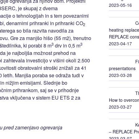
ogije ogrevanja za njihov dom. Projektni
2023-05-16
BSERC, je skupaj z dvema
macije o tehnologijah in s tem povezanimi
obi, denarnimi prihranki in prihranki CO
C
2
heating replace
aterega so bila razvita navodila za
REPLACE conso
govu. Gre za manjšo hišo (55 m2), trenutno
2023-04-17
3
3
tedilnika, ki porabi 8 m
drv in 0,5 m
 da je najboljša možnost prehod na
 zahtevala investicijo v višini okoli 2.500
F
ovitosti obratovalni stroški znižali za 41
presentations
0 letih. Manjša poraba se odraža tudi v
2023-03-28
n nižjim emisijami. Slednje bo
nčnim prihrankom, saj se v prihodnje
T
jstva vključena v sistem EU ETS 2 za
How to overcom
2023-03-27
K
ovu pred zamenjavo ogrevanja
– REPLACE Proj
2023-03-07