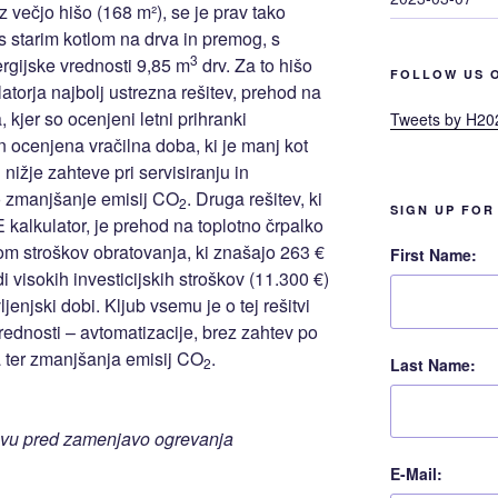
 večjo hišo (168 m²), se je prav tako
s starim kotlom na drva in premog, s
3
rgijske vrednosti 9,85 m
drv. Za to hišo
FOLLOW US 
torja najbolj ustrezna rešitev, prehod na
, kjer so ocenjeni letni prihranki
Tweets by H20
n ocenjena vračilna doba, ki je manj kot
 nižje zahteve pri servisiranju in
no zmanjšanje emisij CO
. Druga rešitev, ki
2
SIGN UP FOR
kalkulator, je prehod na toplotno črpalko
om stroškov obratovanja, ki znašajo 263 €
First Name:
i visokih investicijskih stroškov (11.300 €)
ljenjski dobi. Kljub vsemu je o tej rešitvi
prednosti – avtomatizacije, brez zahtev po
a ter zmanjšanja emisij CO
.
Last Name:
2
govu pred zamenjavo ogrevanja
E-Mail: