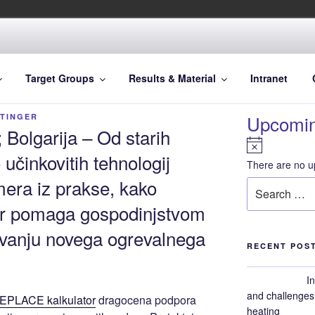
for European consumers efficient, economically resilient, clean 
Target Groups
Results & Material
Intranet
Upcomin
RTINGER
Bolgarija – Od starih
N
učinkovitih tehnologij
o
There are no u
t
mera iz prakse, kako
Search
i
for:
c
r pomaga gospodinjstvom
e
tovanju novega ogrevalnega
RECENT POS
I
and challenges 
EPLACE kalkulator
dragocena podpora
heating