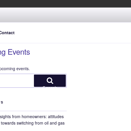
and climate-friendly
Contact
g Events
pcoming events.
Search
TS
nsights from homeowners: attitudes
towards switching from oil and gas