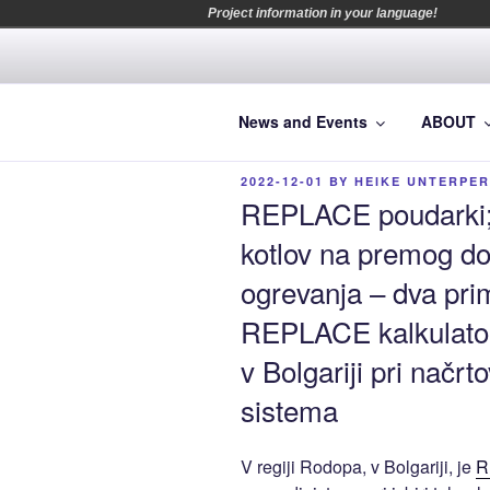
Project information in your language!
Skip
to
content
Making heating and cooling 
News and Events
ABOUT
POSTED
2022-12-01
BY
HEIKE UNTERPE
ON
REPLACE poudarki; 
kotlov na premog do 
ogrevanja – dva pri
REPLACE kalkulato
v Bolgariji pri načr
sistema
V regiji Rodopa, v Bolgariji, je
R