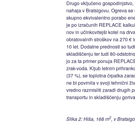
Drugo vključeno gospodinjstvo, z
nahaja v Bratsigovu. Ogreva se 
skupno ekvivalentno porabo ene
je po izračunih REPLACE kalkula
nov in učinkovitejši kotel na drva
obratovalnih stroškov na 270 € i
10 let. Dodatne prednosti so tudi
skladiščenju ter tudi 80-odstot
jo za ta primer ponuja REPLACE 
zrak-voda. Kljub letnim prihrank
(37 %), se toplotna črpalka zarad
ne bi povrnila v svoji tehnični živ
vredno razmisliti zaradi drugih 
transportu in skladiščenju goriv
2
Slika 2: Hiša, 168 m
, v Bratsi