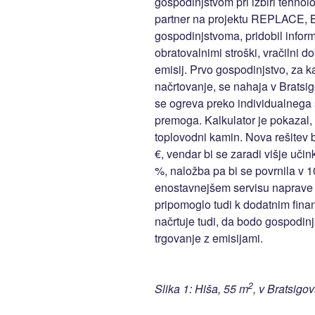
gospodinjstvom pri izbiri tehnol
partner na projektu REPLACE, 
gospodinjstvoma, pridobil infor
obratovalnimi stroški, vračilni d
emisij. Prvo gospodinjstvo, za k
načrtovanje, se nahaja v Bratsi
se ogreva preko individualnega š
premoga. Kalkulator je pokazal,
toplovodni kamin. Nova rešitev bi
€, vendar bi se zaradi višje učink
%, naložba pa bi se povrnila v 1
enostavnejšem servisu naprave i
pripomoglo tudi k dodatnim fina
načrtuje tudi, da bodo gospodin
trgovanje z emisijami.
2
Slika 1: Hiša, 55 m
, v Bratsig