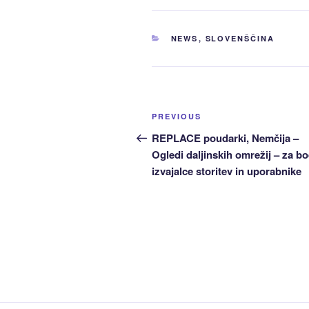
CATEGORIES
NEWS
,
SLOVENŠČINA
Post
Previous
PREVIOUS
navigation
Post
REPLACE poudarki, Nemčija –
Ogledi daljinskih omrežij – za b
izvajalce storitev in uporabnike