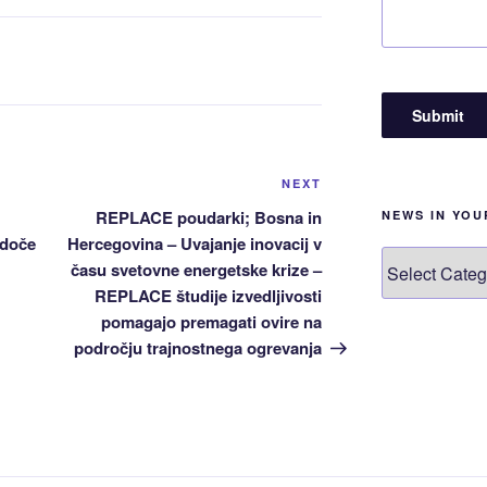
Next
NEXT
Post
REPLACE poudarki; Bosna in
NEWS IN YO
odoče
Hercegovina – Uvajanje inovacij v
News
času svetovne energetske krize –
in
REPLACE študije izvedljivosti
your
pomagajo premagati ovire na
language!
področju trajnostnega ogrevanja