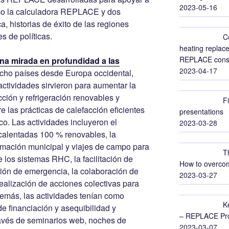
2023-05-16
omo la calculadora REPLACE y dos
a, historias de éxito de las regiones
de políticas.
C
heating replace
REPLACE conso
na mirada en profundidad a las
2023-04-17
ho países desde Europa occidental,
 actividades sirvieron para aumentar la
ción y refrigeración renovables y
F
 las prácticas de calefacción eficientes
presentations
co. Las actividades incluyeron el
2023-03-28
calentadas 100 % renovables, la
rmación municipal y viajes de campo para
T
 los sistemas RHC, la facilitación de
How to overcom
ción de emergencia, la colaboración de
2023-03-27
 realización de acciones colectivas para
más, las actividades tenían como
K
e financiación y asequibilidad y
– REPLACE Proj
ravés de seminarios web, noches de
2023-03-07