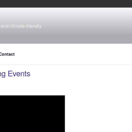
and climate-friendly
Contact
g Events