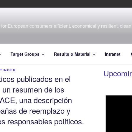
for European consumers efficient, economically resilient, clean 
Target Groups
Results & Material
Intranet
Upcomin
RTINGER
ticos publicados en el
 un resumen de los
ACE, una descripción
pañas de reemplazo y
s responsables políticos.