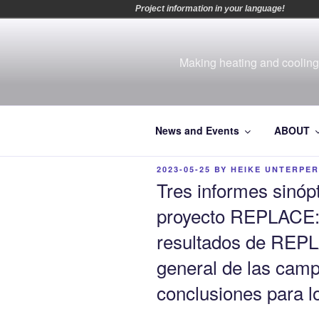
Project information in your language!
Skip
to
content
Making heating and cooling 
News and Events
ABOUT
POSTED
2023-05-25
BY
HEIKE UNTERPE
ON
Tres informes sinóp
proyecto REPLACE:
resultados de REPL
general de las cam
conclusiones para lo