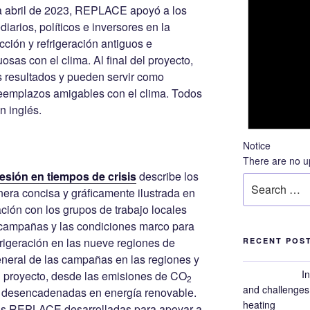
 abril de 2023, REPLACE apoyó a los
iarios, políticos e inversores en la
cción y refrigeración antiguos e
osas con el clima. Al final del proyecto,
s resultados y pueden servir como
reemplazos amigables con el clima. Todos
n inglés.
Notice
There are no u
esión en tiempos de crisis
describe los
Search
ra concisa y gráficamente ilustrada en
for:
ción con los grupos de trabajo locales
 campañas y las condiciones marco para
efrigeración en las nueve regiones de
RECENT POS
eral de las campañas en las regiones y
I
el proyecto, desde las emisiones de CO
2
and challenges 
s desencadenadas en energía renovable.
heating
tas REPLACE desarrolladas para apoyar a