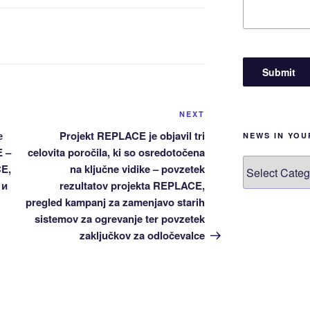
Next
NEXT
Post
е
Projekt REPLACE je objavil tri
NEWS IN YO
 –
celovita poročila, ki so osredotočena
News
E,
na ključne vidike – povzetek
in
 и
rezultatov projekta REPLACE,
your
pregled kampanj za zamenjavo starih
language!
sistemov za ogrevanje ter povzetek
zaključkov za odločevalce