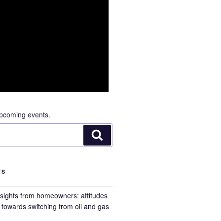
pcoming events.
Search
TS
nsights from homeowners: attitudes
towards switching from oil and gas