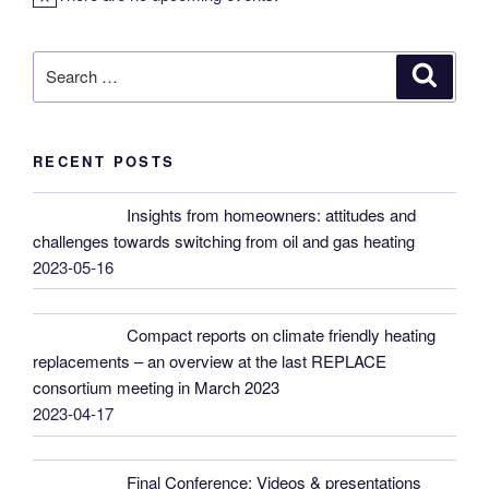
N
o
t
Search
Search
i
for:
c
e
RECENT POSTS
Insights from homeowners: attitudes and
challenges towards switching from oil and gas heating
2023-05-16
Compact reports on climate friendly heating
replacements – an overview at the last REPLACE
consortium meeting in March 2023
2023-04-17
Final Conference: Videos & presentations