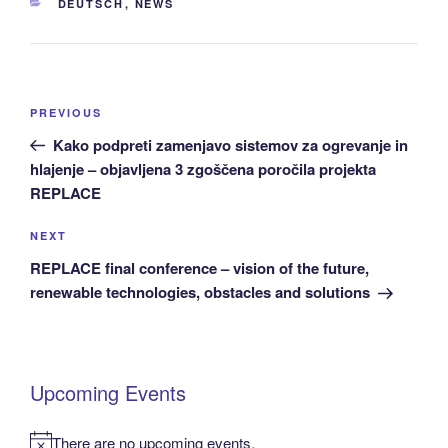
CATEGORIES
DEUTSCH
,
NEWS
Post
Previous
PREVIOUS
navigation
Post
Kako podpreti zamenjavo sistemov za ogrevanje in
hlajenje – objavljena 3 zgoščena poročila projekta
REPLACE
Next
NEXT
Post
REPLACE final conference – vision of the future,
renewable technologies, obstacles and solutions
Upcoming Events
There are no upcoming events.