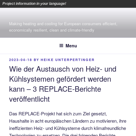
Project information in your language!
Skip
to
Making heating and cooling for European consumers efficient,
content
economically resilient, clean and climate-friendly
Menu
POSTED
2023-04-18
BY
HEIKE UNTERPERTINGER
ON
Wie der Austausch von Heiz- und
Kühlsystemen gefördert werden
kann – 3 REPLACE-Berichte
veröffentlicht
Das REPLACE-Projekt hat sich zum Ziel gesetzt,
Haushalte in acht europäischen Ländern zu motivieren, ihre
ineffizienten Heiz- und Kühlsysteme durch klimafreundliche
Technologien zu ersetzen. Die drei folgenden Berichte