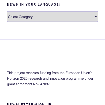
NEWS IN YOUR LANGUAGE!
News
in
your
language!
This project receives funding from the European Union’s
Horizon 2020 research and innovation programme under
grant agreement No 847087.
NEWSLETTER-SIGN UP