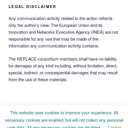
LEGAL DISCLAIMER
Any communication activity related to the action reflects
only the author’s view. The European Union and its
Innovation and Networks Executive Agency (INEA) are not
responsible for any use that may be made of the
information any communication activity contains.
The REPLACE consortium members shall have no liability
for damages of any kind including, without limitation, direct,
special, indirect, or consequential damages that may result
from the use of these materials.
This website uses cookies to improve your experience. All
Twitter
LinkedIn
Facebook
necessary cookies are enabled, but will not collect any personal
user data. All non-necessary cookies are disabled.
Cookie